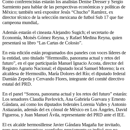
Como conferencistas estarán los analistas Denise Dresser y Sergio
Sarmiento para hablar de las perspectivas económicas y políticas de
México; también será expositor Jesús “Chucho” Ramírez, ex
director técnico de la selección mexicana de futbol Sub 17 que fue
campeona mundial,.
Además estarán el cineasta Alejandro Sugich; el secretario de
Economía, Moisés Gómez Reyna, y Rafael Medina Reyna, quien
presentará su libro “Las Cartas de Colosio”.
En esta edición están programados dos paneles con voces líderes de
la entidad, uno titulado “Hermosillo, panorama actual y retos del
futuro”, en el que participarán Manuel Ignacio Acosta, director del
Registro Agrario Nacional; el diputado local Samuel Moreno; la ex
alcaldesa de Hermosillo, María Dolores del Río; el diputado federal
Damián Zepeda y Cervando Flores, integrante del comité directivo
estatal del PRD.
En el panel “Sonora, panorama actual y los retos del futuro” estarán:
Los senadores Claudia Pavlovich, Ana Gabriela Guevara y Ernesto
Gándara, así como los diputados federales Lorenia Valles y Antonio
Astiazarán, además del ex cónsul de México en Los Ángeles, David
Figueroa, y Juan Manuel Ávila, representante del PRD ante el IEE.
El ex alcalde hermosillense Javier Gándara Magaña fue invitado,
pero por compromisos acordados previamente se indicó que no