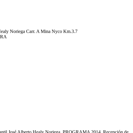
o Healy Noriega Carr. A Mina Nyco Km.3.7
ORA
l Infantil José Alberto Healy Noriega. PROGRAMA 2014 Recepción de