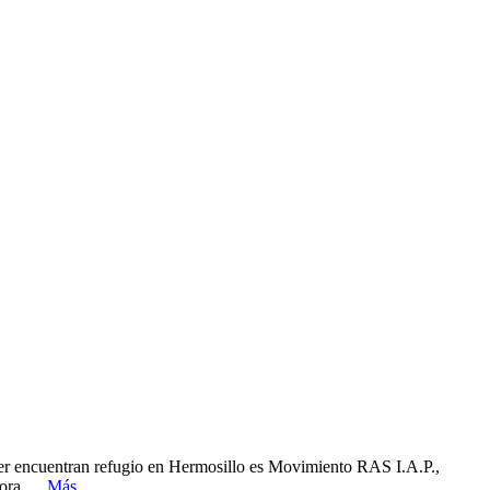
cer encuentran refugio en Hermosillo es Movimiento RAS I.A.P.,
onora….
Más