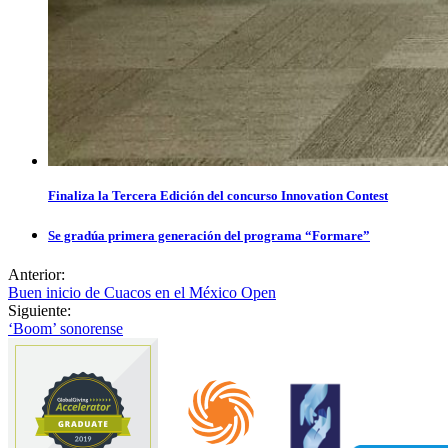
Finaliza la Tercera Edición del concurso Innovation Contest
Se gradúa primera generación del programa “Formare”
Anterior:
Buen inicio de Cuacos en el México Open
Siguiente:
‘Boom’ sonorense