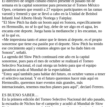
El directivo de origen cubano estuvo presente el pasado fin de
semana en la capital sonorense para presenciar el Torneo México
Open, certamen que reunió a 27 equipos participantes en las ramas
varonil y femenil y que se llevó a cabo en la Unidad de Beisbol
Infantil José Alberto Healy Noriega y Fairplay.
“El Slow Pitch ha dado un boom aquí en Sonora, específicamente
en Hermosillo, no sé lo qué hay, debe de ser algo en el agua, les
encanta este deporte. Juega hasta la medianoche y les encantan, no
sé lo qué es.
«Me impresiona tanto el amor que le tienen al deporte, es el propio
sonorense que tiene esa pasión por el deporte. Slow Pitch ha tenido
ese crecimiento aquí y estamos alegres que se ha dado bien en
Sonora”, señaló.
La agenda del Slow Pitch continuará este año en la capital
sonorense, pues para el mes de octubre se realizará el Torneo
Selectivo Nacional, el cual otorga un boleto para que el equipo
ganadora acuda al Mundial de la especialidad.
“Estoy aquí también para hablar del futuro, en octubre vamos a tener
el selectivo nacional. Y en el futuro queremos hacer más aquí en
Hermosillo, queremos traer eventos más grandes, más
internacionales, tenemos muchos planes para aquí”, declaró Ferrero.
ES BUENO SABER…
En la primera edición del Torneo Selectivo Nacional del año pasado,
la escuadra de Nichos fue el campeón y acudió al Mundial de Slow