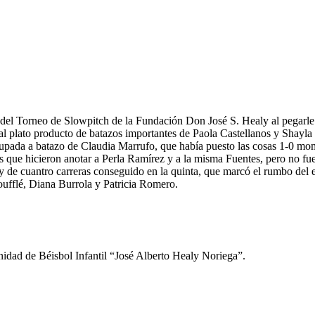
 del Torneo de Slowpitch de la Fundación Don José S. Healy al pegarle 3
 al plato producto de batazos importantes de Paola Castellanos y Shayla
ocupada a batazo de Claudia Marrufo, que había puesto las cosas 1-0 mom
que hicieron anotar a Perla Ramírez y a la misma Fuentes, pero no fue s
lly de cuantro carreras conseguido en la quinta, que marcó el rumbo del 
Soufflé, Diana Burrola y Patricia Romero.
nidad de Béisbol Infantil “José Alberto Healy Noriega”.