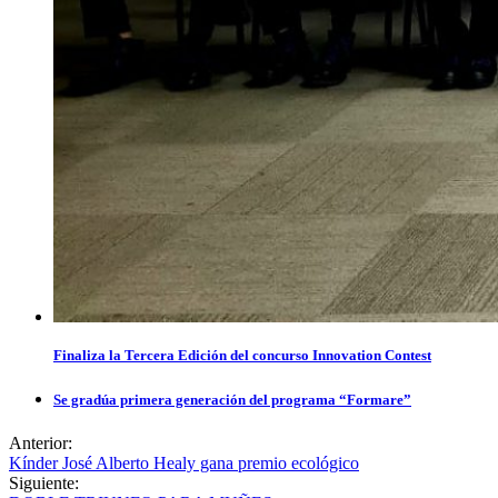
Finaliza la Tercera Edición del concurso Innovation Contest
Se gradúa primera generación del programa “Formare”
Anterior:
Kínder José Alberto Healy gana premio ecológico
Siguiente: